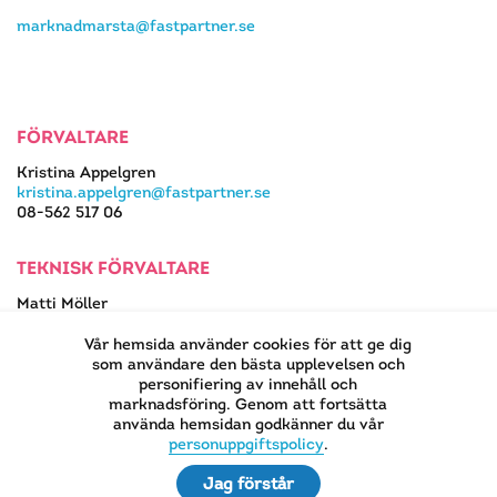
marknadmarsta@fastpartner.se
FÖRVALTARE
Kristina Appelgren
kristina.appelgren@fastpartner.se
08-562 517 06
TEKNISK FÖRVALTARE
Matti Möller
08-562 517 13
matti.moller@fastpartner.se
Vår hemsida använder cookies för att ge dig
som användare den bästa upplevelsen och
personifiering av innehåll och
marknadsföring. Genom att fortsätta
använda hemsidan godkänner du vår
EN DEL AV
personuppgiftspolicy
.
Jag förstår