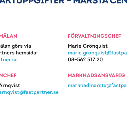
AKTUPPGIFTER – MÄRSTA CE
MÄLAN
FÖRVALTNINGSCHEF
älan görs via
Marie Grönquist
rtners hemsida:
marie.gronquist@fastpa
rtner.se
08–562 517 20
NCHEF
MARKNADSANSVARIG
 Arnqvist
marknadmarsta@fastpar
.arnqvist@fastpartner.se