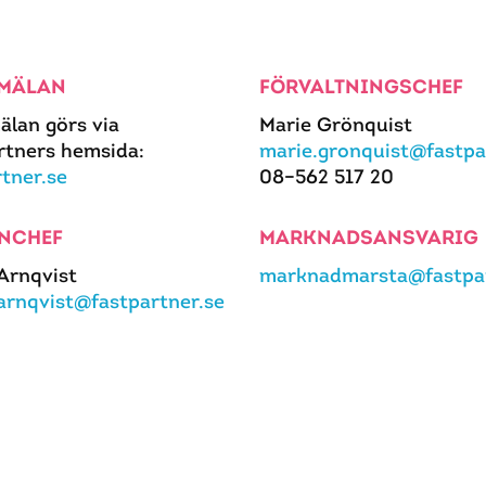
MÄLAN
FÖRVALTNINGSCHEF
älan görs via
Marie Grönquist
rtners hemsida:
marie.gronquist@fastpa
rtner.se
08–562 517 20
NCHEF
MARKNADSANSVARIG
 Arnqvist
marknadmarsta@fastpar
.arnqvist@fastpartner.se