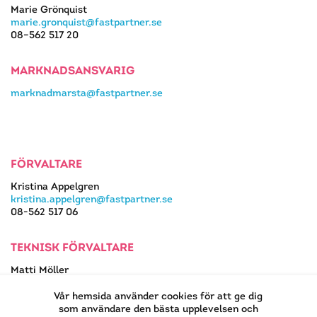
Marie Grönquist
marie.gronquist@fastpartner.se
08–562 517 20
MARKNADSANSVARIG
marknadmarsta@fastpartner.se
FÖRVALTARE
Kristina Appelgren
kristina.appelgren@fastpartner.se
08-562 517 06
TEKNISK FÖRVALTARE
Matti Möller
08-562 517 13
matti.moller@fastpartner.se
Vår hemsida använder cookies för att ge dig
som användare den bästa upplevelsen och