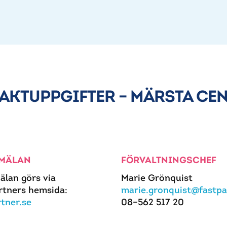
AKTUPPGIFTER – MÄRSTA CE
MÄLAN
FÖRVALTNINGSCHEF
älan görs via
Marie Grönquist
rtners hemsida:
marie.gronquist@fastpa
rtner.se
08–562 517 20