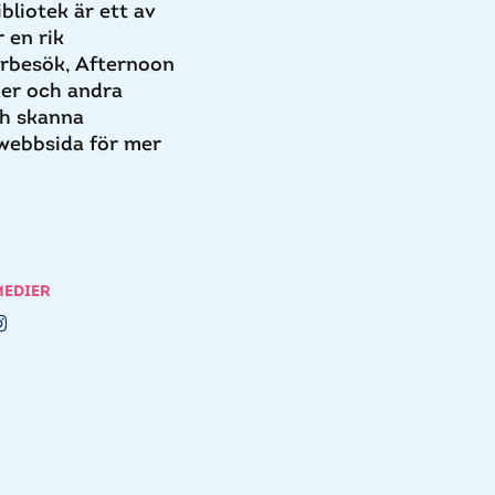
bliotek är ett av
 en rik
arbesök, Afternoon
ker och andra
ch skanna
webbsida för mer
MEDIER