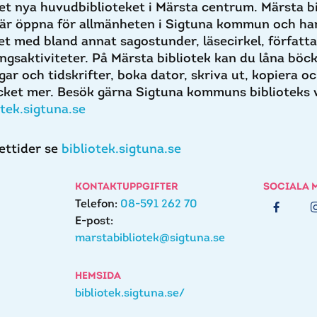
et nya huvudbiblioteket i Märsta centrum. Märsta bi
 är öppna för allmänheten i Sigtuna kommun och har
 med bland annat sagostunder, läsecirkel, författ
ngsaktiviteter. På Märsta bibliotek kan du låna böc
gar och tidskrifter, boka dator, skriva ut, kopiera o
et mer. Besök gärna Sigtuna kommuns biblioteks 
otek.sigtuna.se
ettider se
bibliotek.sigtuna.se
KONTAKTUPPGIFTER
SOCIALA 
Telefon:
08-591 262 70
E-post:
marstabibliotek@sigtuna.se
HEMSIDA
bibliotek.sigtuna.se/