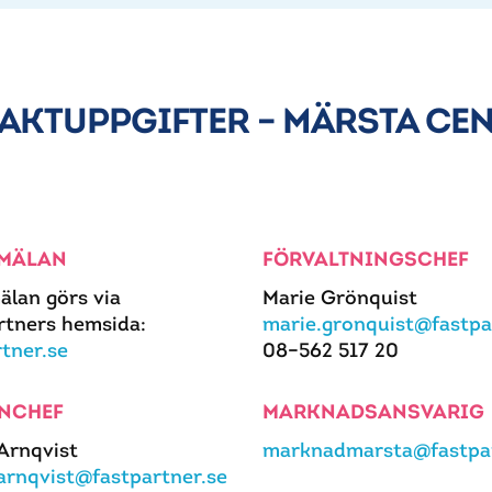
AKTUPPGIFTER – MÄRSTA CE
MÄLAN
FÖRVALTNINGSCHEF
älan görs via
Marie Grönquist
rtners hemsida:
marie.gronquist@fastpa
rtner.se
08–562 517 20
NCHEF
MARKNADSANSVARIG
 Arnqvist
marknadmarsta@fastpar
.arnqvist@fastpartner.se