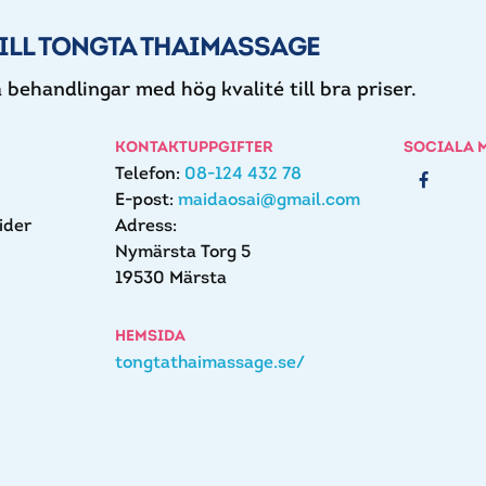
ILL TONGTA THAIMASSAGE
 behandlingar med hög kvalité till bra priser.
KONTAKTUPPGIFTER
SOCIALA 
Telefon:
08-124 432 78
E-post:
maidaosai@gmail.com
ider
Adress:
Nymärsta Torg 5
19530 Märsta
HEMSIDA
tongtathaimassage.se/