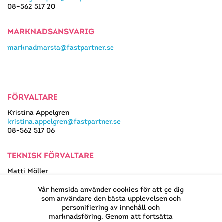
08–562 517 20
MARKNADSANSVARIG
marknadmarsta@fastpartner.se
FÖRVALTARE
Kristina Appelgren
kristina.appelgren@fastpartner.se
08-562 517 06
TEKNISK FÖRVALTARE
Matti Möller
08-562 517 13
matti.moller@fastpartner.se
Vår hemsida använder cookies för att ge dig
som användare den bästa upplevelsen och
personifiering av innehåll och
marknadsföring. Genom att fortsätta