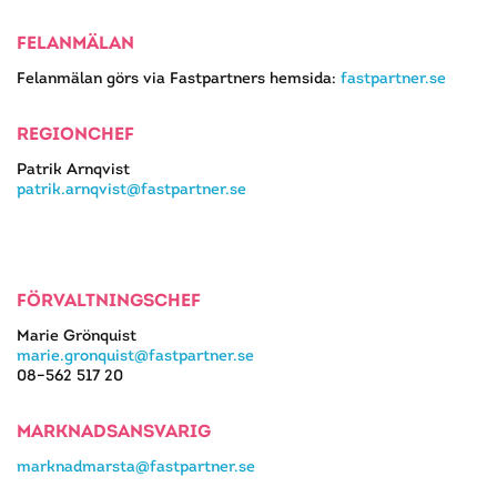
FELANMÄLAN
Felanmälan görs via Fastpartners hemsida:
fastpartner.se
REGIONCHEF
Patrik Arnqvist
patrik.arnqvist@fastpartner.se
FÖRVALTNINGSCHEF
Marie Grönquist
marie.gronquist@fastpartner.se
08–562 517 20
MARKNADSANSVARIG
marknadmarsta@fastpartner.se