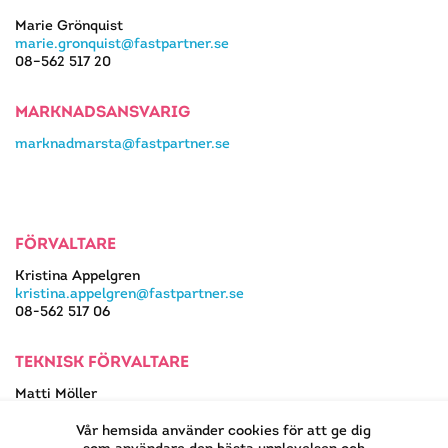
Marie Grönquist
marie.gronquist@fastpartner.se
08–562 517 20
MARKNADSANSVARIG
marknadmarsta@fastpartner.se
FÖRVALTARE
Kristina Appelgren
kristina.appelgren@fastpartner.se
08-562 517 06
TEKNISK FÖRVALTARE
Matti Möller
08-562 517 13
matti.moller@fastpartner.se
Vår hemsida använder cookies för att ge dig