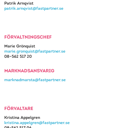
Patrik Arnqvist
patrik.arnqvist@fastpartner.se
FÖRVALTNINGSCHEF
Marie Grönquist
marie.gronquist@fastpartner.se
08–562 517 20
MARKNADSANSVARIG
marknadmarsta@fastpartner.se
FÖRVALTARE
Kristina Appelgren
kristina.appelgren@fastpartner.se
08-562 517 06