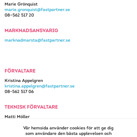
Marie Grönquist
marie.gronquist@fastpartner.se
08–562 517 20
MARKNADSANSVARIG
marknadmarsta@fastpartner.se
FÖRVALTARE
Kristina Appelgren
kristina.appelgren@fastpartner.se
08-562 517 06
TEKNISK FÖRVALTARE
Matti Möller
08-562 517 13
matti.moller@fastpartner.se
Vår hemsida använder cookies för att ge dig
som användare den bästa upplevelsen och