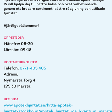
Vi vill hjälpa dig till bättre hälsa och ökat välbefinnande
genom ett bredare sortiment, bättre rådgivning och utökade
tjänster.
Hjärtligt välkommen!
ÖPPETTIDER
Mån-fre: 08-20
Lör-sön: 09-18
KONTAKTUPPGIFTER
Telefon:
0771-405 405
Adress:
Nymärsta Torg 4
195 30 Märsta
HEMSIDA
www.apotekhjartat.se/hitta-apotek-
hjartat/stockholm/apotek_hjartat_ica_kvantum_marst