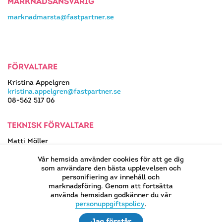
MARKNADSANSVARIG
marknadmarsta@fastpartner.se
FÖRVALTARE
Kristina Appelgren
kristina.appelgren@fastpartner.se
08-562 517 06
TEKNISK FÖRVALTARE
Matti Möller
08-562 517 13
matti.moller@fastpartner.se
Vår hemsida använder cookies för att ge dig
som användare den bästa upplevelsen och
personifiering av innehåll och
marknadsföring. Genom att fortsätta
använda hemsidan godkänner du vår
EN DEL AV
personuppgiftspolicy
.
Jag förstår