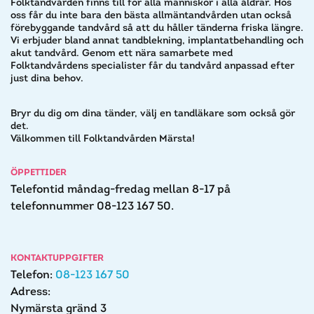
Folktandvården finns till för alla människor i alla åldrar. Hos
oss får du inte bara den bästa allmäntandvården utan också
förebyggande tandvård så att du håller tänderna friska längre.
Vi erbjuder bland annat tandblekning, implantatbehandling och
akut tandvård. Genom ett nära samarbete med
Folktandvårdens specialister får du tandvård anpassad efter
just dina behov.
Bryr du dig om dina tänder, välj en tandläkare som också gör
det.
Välkommen till Folktandvården Märsta!
ÖPPETTIDER
Telefontid måndag-fredag mellan 8-17 på
telefonnummer 08-123 167 50.
KONTAKTUPPGIFTER
Telefon:
08-123 167 50
Adress:
Nymärsta gränd 3