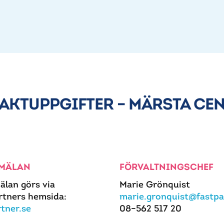
AKTUPPGIFTER – MÄRSTA CE
MÄLAN
FÖRVALTNINGSCHEF
älan görs via
Marie Grönquist
rtners hemsida:
marie.gronquist@fastpa
rtner.se
08–562 517 20