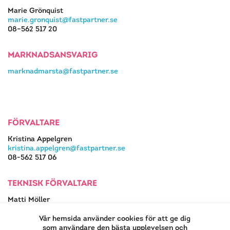
Marie Grönquist
marie.gronquist@fastpartner.se
08–562 517 20
MARKNADSANSVARIG
marknadmarsta@fastpartner.se
FÖRVALTARE
Kristina Appelgren
kristina.appelgren@fastpartner.se
08-562 517 06
TEKNISK FÖRVALTARE
Matti Möller
08-562 517 13
matti.moller@fastpartner.se
Vår hemsida använder cookies för att ge dig
som användare den bästa upplevelsen och