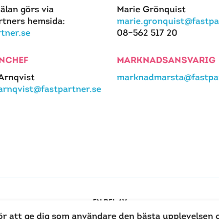
älan görs via
Marie Grönquist
rtners hemsida:
marie.gronquist@fastpa
rtner.se
08–562 517 20
NCHEF
MARKNADSANSVARIG
 Arnqvist
marknadmarsta@fastpar
.arnqvist@fastpartner.se
EN DEL AV
ör att ge dig som användare den bästa upplevelsen 