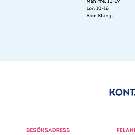
Mån-fre: 10-19
Lör: 10-16
Sön: Stängt
KONT
BESÖKSADRESS
FELAN