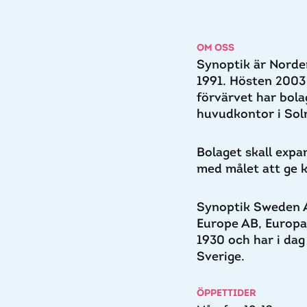
OM OSS
Synoptik är Norden
1991. Hösten 2003 
förvärvet har bola
huvudkontor i Sol
Bolaget skall exp
med målet att ge k
Synoptik Sweden A
Europe AB, Europa
1930 och har i dag
Sverige.
ÖPPETTIDER