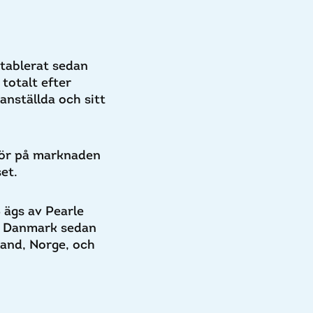
etablerat sedan
totalt efter
anställda och sitt
ktör på marknaden
et.
 ägs av Pearle
 i Danmark sedan
land, Norge, och