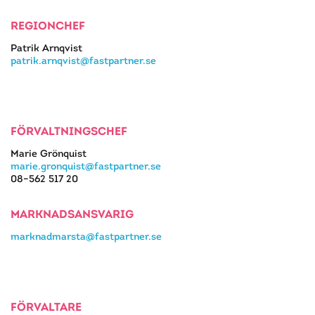
REGIONCHEF
Patrik Arnqvist
patrik.arnqvist@fastpartner.se
FÖRVALTNINGSCHEF
Marie Grönquist
marie.gronquist@fastpartner.se
08–562 517 20
MARKNADSANSVARIG
marknadmarsta@fastpartner.se
FÖRVALTARE