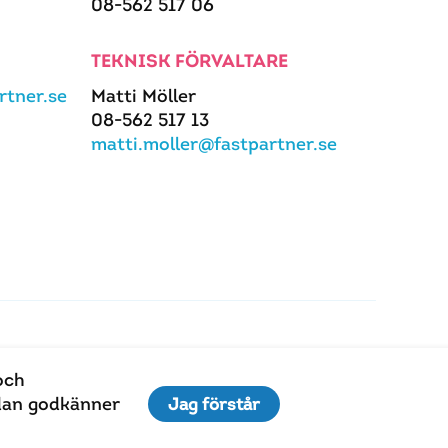
08-562 517 06
TEKNISK FÖRVALTARE
tner.se
Matti Möller
08-562 517 13
matti.moller@fastpartner.se
och
idan godkänner
Jag förstår