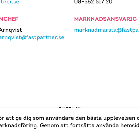
rtner.se
08–562 517 20
NCHEF
MARKNADSANSVARIG
 Arnqvist
marknadmarsta@fastpar
.arnqvist@fastpartner.se
EN DEL AV
ör att ge dig som användare den bästa upplevelsen 
 marknadsföring. Genom att fortsätta använda hems