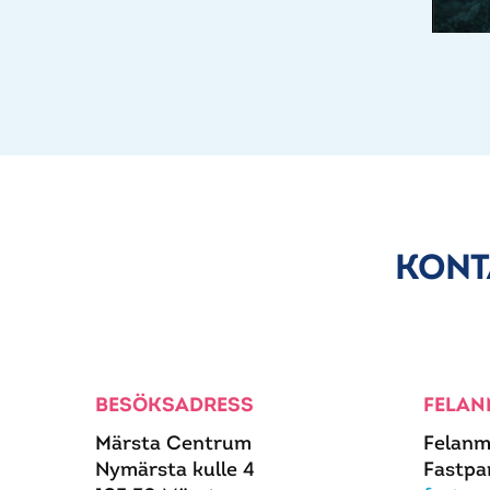
KONT
BESÖKSADRESS
FELAN
Märsta Centrum
Felanm
Nymärsta kulle 4
Fastpa