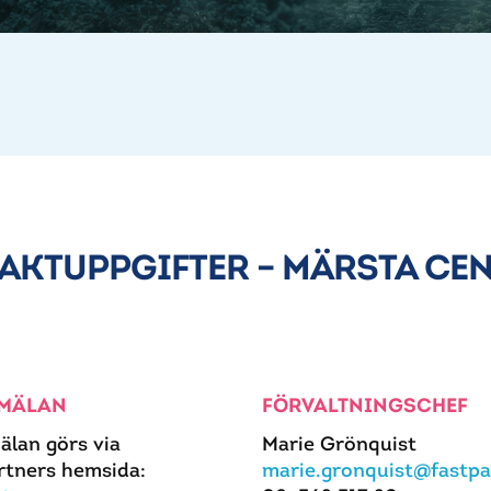
AKTUPPGIFTER – MÄRSTA CE
MÄLAN
FÖRVALTNINGSCHEF
älan görs via
Marie Grönquist
rtners hemsida:
marie.gronquist@fastpa