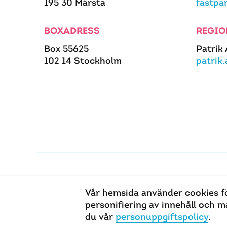
195 30 Märsta
fastpa
BOXADRESS
REGIO
Box 55625
Patrik
102 14 Stockholm
patrik
Vår hemsida använder cookies f
personifiering av innehåll och
du vår
personuppgiftspolicy
.