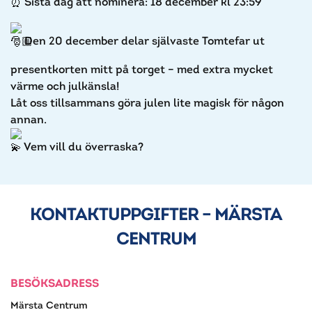
Sista dag att nominera: 18 december kl 23:59
Den 20 december delar självaste Tomtefar ut
presentkorten mitt på torget – med extra mycket
värme och julkänsla!
Låt oss tillsammans göra julen lite magisk för någon
annan.
Vem vill du överraska?
KONTAKTUPPGIFTER – MÄRSTA
CENTRUM
BESÖKSADRESS
Märsta Centrum