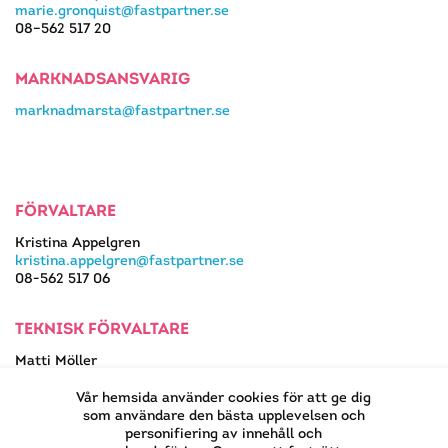
marie.gronquist@fastpartner.se
08–562 517 20
MARKNADSANSVARIG
marknadmarsta@fastpartner.se
FÖRVALTARE
Kristina Appelgren
kristina.appelgren@fastpartner.se
08-562 517 06
TEKNISK FÖRVALTARE
Matti Möller
08-562 517 13
matti.moller@fastpartner.se
Vår hemsida använder cookies för att ge dig
som användare den bästa upplevelsen och
personifiering av innehåll och