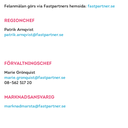
Felanmälan görs via Fastpartners hemsida:
fastpartner.se
REGIONCHEF
Patrik Arnqvist
patrik.arnqvist@fastpartner.se
FÖRVALTNINGSCHEF
Marie Grönquist
marie.gronquist@fastpartner.se
08–562 517 20
MARKNADSANSVARIG
marknadmarsta@fastpartner.se