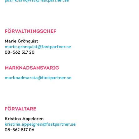
patrik.arnqvist@fastpartner.se
FÖRVALTNINGSCHEF
Marie Grönquist
marie.gronquist@fastpartner.se
08–562 517 20
MARKNADSANSVARIG
marknadmarsta@fastpartner.se
FÖRVALTARE
Kristina Appelgren
kristina.appelgren@fastpartner.se
08-562 517 06