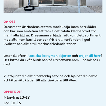
OM OSS
Dressmann är Nordens största modekedja inom herrkläder
och har som ambition att täcka det totala klädbehovet för
män i alla åldrar. Dressmann erbjuder ett komplett sortiment,
med allt inom baskläder och fritid till konfektion, i god
kvalitet och alltid till marknadsledande priser.
Letar du efter
klassiska kostymer
,
skjortor
och ​
tröjor till herr
?
Det hittar du i vår butik och på Dressmann.com – besök oss i
dag!​
Vi erbjuder dig alltid personlig service och hjälper dig gärna
att hitta rätt kläder till alla tänkbara tillfällen.
ÖPPETTIDER
Mån-fre: 10-19
Lör: 10-16