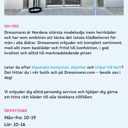
OM OSS
Dressmann är Nordens största modekedja inom herrkläder
och har som ambition att täcka det totala klädbehovet för
män i alla åldrar. Dressmann erbjuder ett komplett sortiment,
med allt inom baskläder och fritid till konfektion, i god
kvalitet och alltid till marknadsledande priser.
Letar du efter
klassiska kostymer
,
skjortor
och ​
tröjor till herr
?
Det hittar du i vår butik och på Dressmann.com – besök oss i
dag!​
Vi erbjuder dig alltid personlig service och hjälper dig gärna
att hitta rätt kläder till alla tänkbara tillfällen.
ÖPPETTIDER
Mån-fre: 10-19
Lör: 10-16