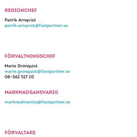
REGIONCHEF
Patrik Arnqvist
patrik.arnqvist@fastpartner.se
FÖRVALTNINGSCHEF
Marie Grönquist
marie.gronquist@fastpartner.se
08–562 517 20
MARKNADSANSVARIG
marknadmarsta@fastpartner.se
FÖRVALTARE