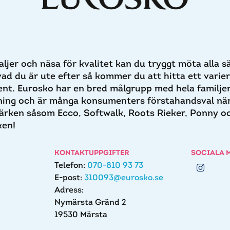
aljer och näsa för kvalitet kan du tryggt möta alla 
ad du är ute efter så kommer du att hitta ett varie
t. Eurosko har en bred målgrupp med hela familjen 
lning och är många konsumenters förstahandsval när
ärken såsom Ecco, Softwalk, Roots Rieker, Ponny oc
ken!
KONTAKTUPPGIFTER
SOCIALA 
Telefon:
070-810 93 73
E-post:
310093@eurosko.se
Adress:
Nymärsta Gränd 2
19530 Märsta