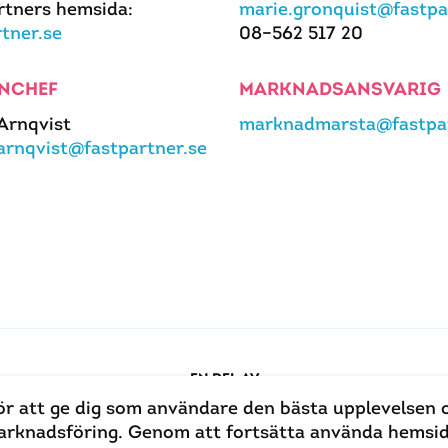
rtners hemsida:
marie.gronquist@fastpa
rtner.se
08–562 517 20
NCHEF
MARKNADSANSVARIG
 Arnqvist
marknadmarsta@fastpar
.arnqvist@fastpartner.se
EN DEL AV
ör att ge dig som användare den bästa upplevelsen 
 marknadsföring. Genom att fortsätta använda hems