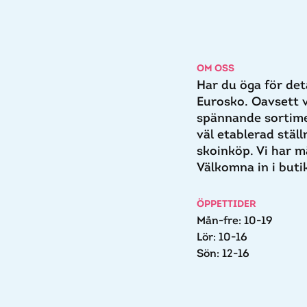
OM OSS
Har du öga för det
Eurosko. Oavsett v
spännande sortimen
väl etablerad stäl
skoinköp. Vi har m
Välkomna in i buti
ÖPPETTIDER
Mån-fre: 10-19
Lör: 10-16
Sön: 12-16