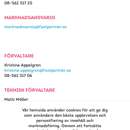
08–562 517 20
MARKNADSANSVARIG
marknadmarsta@fastpartner.se
FÖRVALTARE
Kristina Appelgren
kristina.appelgren@fastpartner.se
08-562 517 06
TEKNISK FÖRVALTARE
Matti Möller
08-562 517 13
matti.moller@fastpartner.se
Vår hemsida använder cookies för att ge dig
som användare den bästa upplevelsen och
personifiering av innehåll och
marknadsföring. Genom att fortsätta