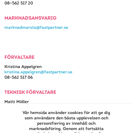
08–562 517 20
MARKNADSANSVARIG
marknadmarsta@fastpartner.se
FÖRVALTARE
Kristina Appelgren
kristina.appelgren@fastpartner.se
08-562 517 06
TEKNISK FÖRVALTARE
Matti Möller
08-562 517 13
matti.moller@fastpartner.se
Vår hemsida använder cookies för att ge dig
som användare den bästa upplevelsen och
personifiering av innehåll och
marknadsföring. Genom att fortsätta