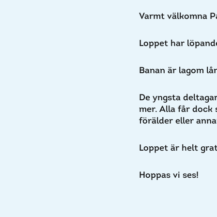
Varmt välkomna Pa
Loppet har l
öpande
Banan är lagom lå
De yngsta deltagar
mer. Alla får dock 
förälder eller ann
Loppet är helt gra
Hoppas vi ses!