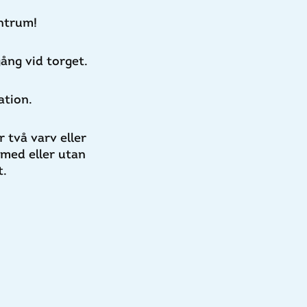
ntrum!
ång vid torget.
ation.
 två varv eller
 med eller utan
t.