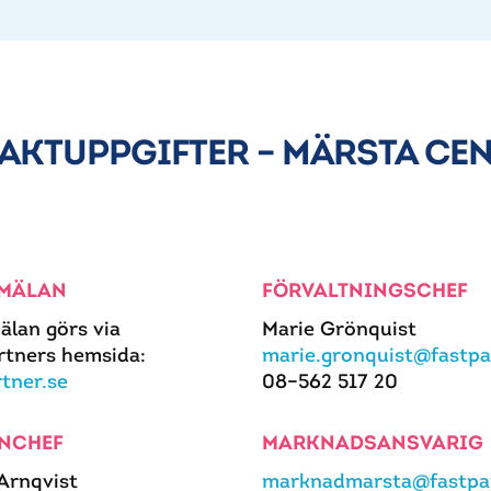
AKTUPPGIFTER – MÄRSTA CE
MÄLAN
FÖRVALTNINGSCHEF
älan görs via
Marie Grönquist
rtners hemsida:
marie.gronquist@fastpa
rtner.se
08–562 517 20
NCHEF
MARKNADSANSVARIG
 Arnqvist
marknadmarsta@fastpar