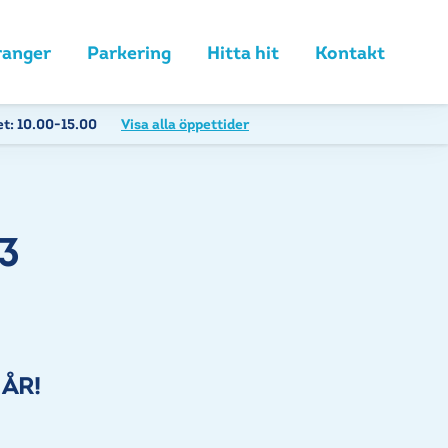
ranger
Parkering
Hitta hit
Kontakt
et:
10.00-15.00
Visa alla öppettider
23
 ÅR!