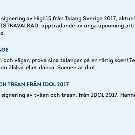
ignering av High15 från Talang Sverige 2017, aktuel
RTISTKAVALKAD, uppträdande av unga upcoming artis
e.
AGE
ll och vågar, prova sina talanger på en riktig scen! T
du älskar eller dansa. Scenen är din!
CH TREAN FRÅN IDOL 2017
signering av tvåan och trean, från IDOL 2017, Hann