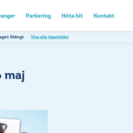
ranger
Parkering
Hitta hit
Kontakt
aget:
Stängt
Visa alla öppettider
6 maj