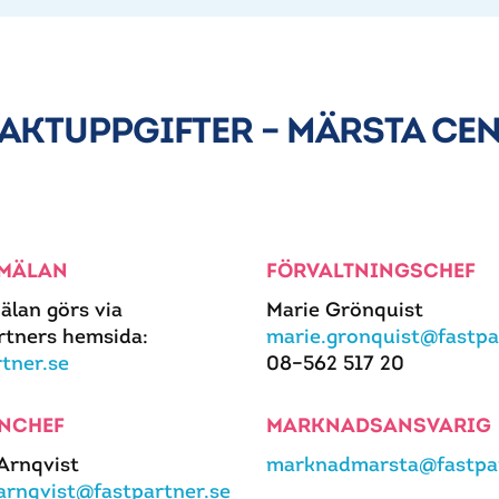
AKTUPPGIFTER – MÄRSTA CE
MÄLAN
FÖRVALTNINGSCHEF
älan görs via
Marie Grönquist
rtners hemsida:
marie.gronquist@fastpa
rtner.se
08–562 517 20
NCHEF
MARKNADSANSVARIG
 Arnqvist
marknadmarsta@fastpar
.arnqvist@fastpartner.se