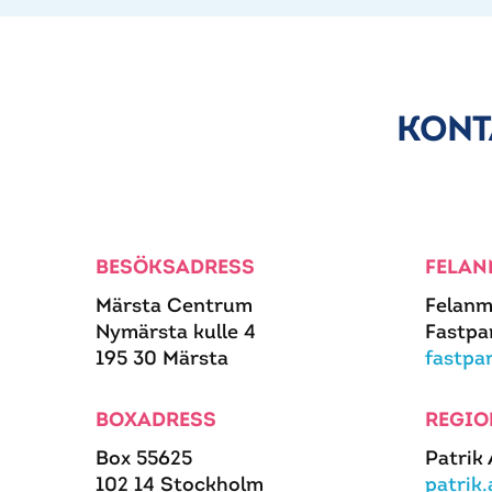
KONT
BESÖKSADRESS
FELAN
Märsta Centrum
Felanm
Nymärsta kulle 4
Fastpa
195 30 Märsta
fastpa
BOXADRESS
REGIO
Box 55625
Patrik
102 14 Stockholm
patrik