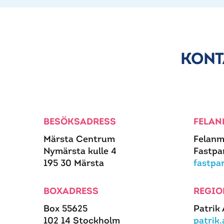
KONT
BESÖKSADRESS
FELAN
Märsta Centrum
Felanm
Nymärsta kulle 4
Fastpa
195 30 Märsta
fastpa
BOXADRESS
REGIO
Box 55625
Patrik
102 14 Stockholm
patrik