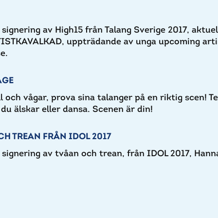
ignering av High15 från Talang Sverige 2017, aktuel
RTISTKAVALKAD, uppträdande av unga upcoming artis
e.
AGE
ll och vågar, prova sina talanger på en riktig scen! T
du älskar eller dansa. Scenen är din!
CH TREAN FRÅN IDOL 2017
signering av tvåan och trean, från IDOL 2017, Hann