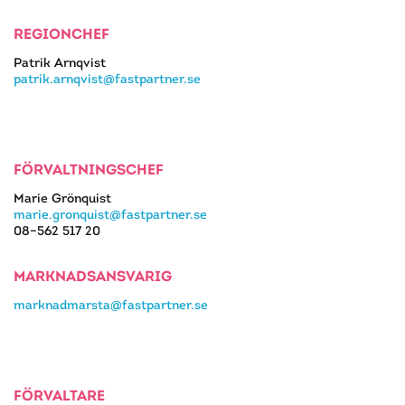
REGIONCHEF
Patrik Arnqvist
patrik.arnqvist@fastpartner.se
FÖRVALTNINGSCHEF
Marie Grönquist
marie.gronquist@fastpartner.se
08–562 517 20
MARKNADSANSVARIG
marknadmarsta@fastpartner.se
FÖRVALTARE