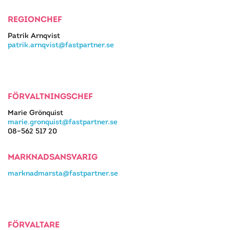
REGIONCHEF
Patrik Arnqvist
patrik.arnqvist@fastpartner.se
FÖRVALTNINGSCHEF
Marie Grönquist
marie.gronquist@fastpartner.se
08–562 517 20
MARKNADSANSVARIG
marknadmarsta@fastpartner.se
FÖRVALTARE