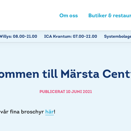
Om oss
Butiker & restau
Willys:
08.00-21.00
ICA Kvantum:
07.00-22.00
Systembolag
ommen till Märsta Cen
PUBLICERAT 10 JUNI 2021
s vår fina broschyr
här
!