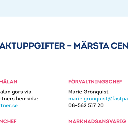
AKTUPPGIFTER – MÄRSTA CE
MÄLAN
FÖRVALTNINGSCHEF
älan görs via
Marie Grönquist
rtners hemsida:
marie.gronquist@fastpa
rtner.se
08–562 517 20
NCHEF
MARKNADSANSVARIG