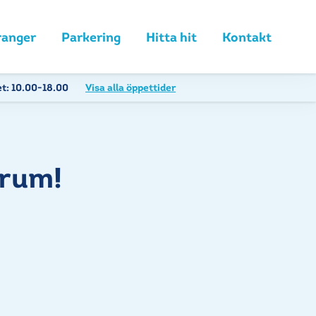
ranger
Parkering
Hitta hit
Kontakt
et:
10.00-18.00
Visa alla öppettider
trum!