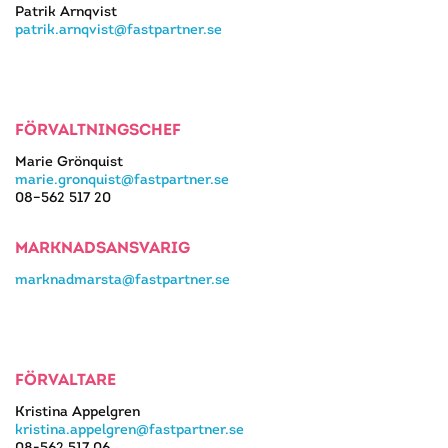
Patrik Arnqvist
patrik.arnqvist@fastpartner.se
FÖRVALTNINGSCHEF
Marie Grönquist
marie.gronquist@fastpartner.se
08–562 517 20
MARKNADSANSVARIG
marknadmarsta@fastpartner.se
FÖRVALTARE
Kristina Appelgren
kristina.appelgren@fastpartner.se
08-562 517 06