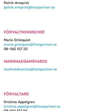
Patrik Arnqvist
patrik.arnqvist@fastpartner.se
FÖRVALTNINGSCHEF
Marie Grönquist
marie.gronquist@fastpartner.se
08–562 517 20
MARKNADSANSVARIG
marknadmarsta@fastpartner.se
FÖRVALTARE
Kristina Appelgren
kristina.appelgren@fastpartner.se
08-562 517 06