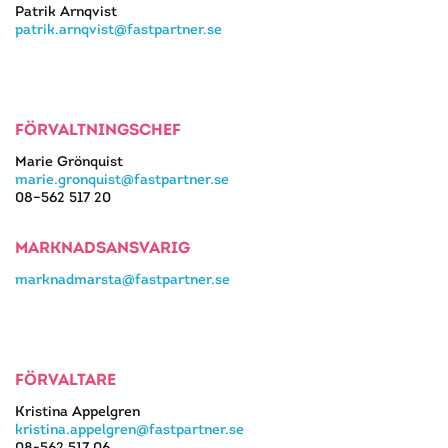
Patrik Arnqvist
patrik.arnqvist@fastpartner.se
FÖRVALTNINGSCHEF
Marie Grönquist
marie.gronquist@fastpartner.se
08–562 517 20
MARKNADSANSVARIG
marknadmarsta@fastpartner.se
FÖRVALTARE
Kristina Appelgren
kristina.appelgren@fastpartner.se
08-562 517 06