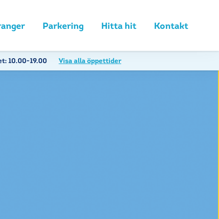
ranger
Parkering
Hitta hit
Kontakt
et:
10.00-19.00
Visa alla öppettider