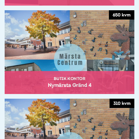
650 kvm
BUTIK KONTOR
Nymärsta Gränd 4
310 kvm