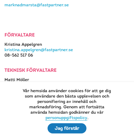
marknadmarsta@fastpartner.se
FÖRVALTARE
Kristina Appelgren
kristina.appelgren@fastpartner.se
08-562 517 06
TEKNISK FÖRVALTARE
Matti Möller
08-562 517 13
matti.moller@fastpartner.se
Vår hemsida använder cookies för att ge dig
som användare den bästa upplevelsen och
personifiering av innehåll och
marknadsföring. Genom att fortsätta
använda hemsidan godkänner du vår
EN DEL AV
personuppgiftspolicy
.
Jag förstår