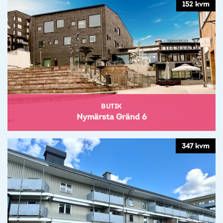
152 kvm
BUTIK
Nymärsta Gränd 6
347 kvm