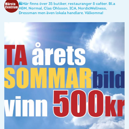
🛍️Här finns över 35 butiker, restauranger & caféer. Bl.a
H&M, Normal, Clas Ohlsson, ICA, NordicWellness,
Dressman men även lokala handlare. Välkomna!