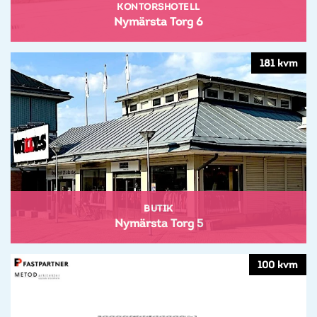
KONTORSHOTELL
Nymärsta Torg 6
181 kvm
BUTIK
Nymärsta Torg 5
100 kvm