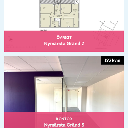
ÖVRIGT
Nymärsta Gränd 2
193 kvm
KONTOR
Nymärsta Gränd 5