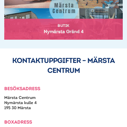
BUTIK
Nymärsta Gränd 4
KONTAKTUPPGIFTER – MÄRSTA
CENTRUM
BESÖKSADRESS
Märsta Centrum
Nymärsta kulle 4
195 30 Märsta
BOXADRESS