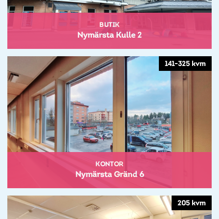
BUTIK
Nymärsta Kulle 2
141-325 kvm
KONTOR
Nymärsta Gränd 6
205 kvm