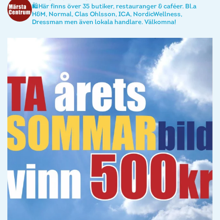
🛍️Här finns över 35 butiker, restauranger & caféer. Bl.a
H&M, Normal, Clas Ohlsson, ICA, NordicWellness,
Dressman men även lokala handlare. Välkomna!