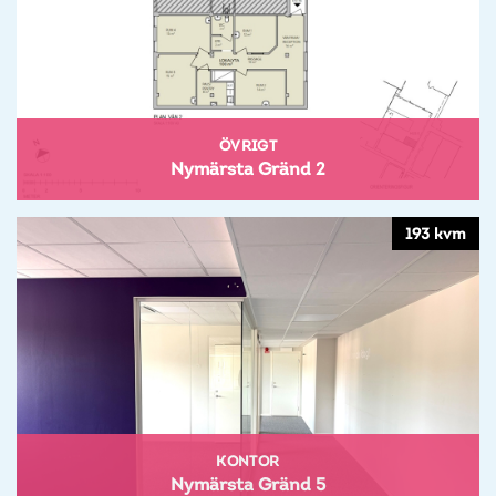
ÖVRIGT
Nymärsta Gränd 2
193 kvm
KONTOR
Nymärsta Gränd 5