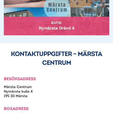
BUTIK
Nymärsta Gränd 4
KONTAKTUPPGIFTER – MÄRSTA
CENTRUM
BESÖKSADRESS
Märsta Centrum
Nymärsta kulle 4
195 30 Märsta
BOXADRESS