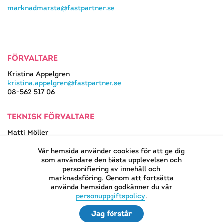
marknadmarsta@fastpartner.se
FÖRVALTARE
Kristina Appelgren
kristina.appelgren@fastpartner.se
08-562 517 06
TEKNISK FÖRVALTARE
Matti Möller
08-562 517 13
matti.moller@fastpartner.se
Vår hemsida använder cookies för att ge dig
som användare den bästa upplevelsen och
personifiering av innehåll och
marknadsföring. Genom att fortsätta
använda hemsidan godkänner du vår
EN DEL AV
personuppgiftspolicy
.
Jag förstår