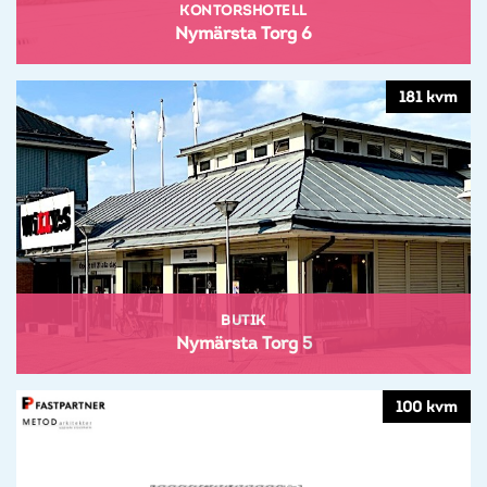
KONTORSHOTELL
Nymärsta Torg 6
181 kvm
BUTIK
Nymärsta Torg 5
100 kvm