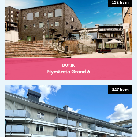
152 kvm
BUTIK
Nymärsta Gränd 6
347 kvm