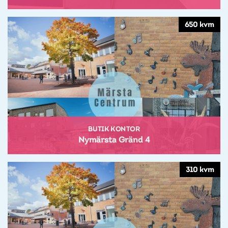
650 kvm
BUTIK KONTOR
Nymärsta Gränd 4
310 kvm