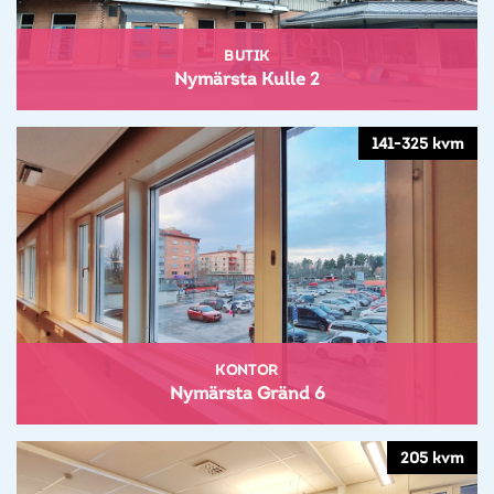
BUTIK
Nymärsta Kulle 2
141-325 kvm
KONTOR
Nymärsta Gränd 6
205 kvm