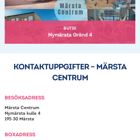
BUTIK
Nymärsta Gränd 4
KONTAKTUPPGIFTER – MÄRSTA
CENTRUM
BESÖKSADRESS
Märsta Centrum
Nymärsta kulle 4
195 30 Märsta
BOXADRESS