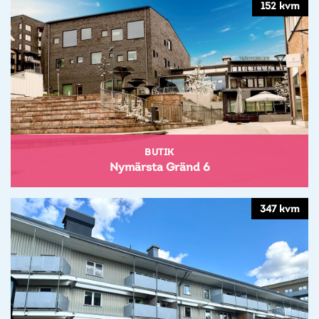
152 kvm
BUTIK
Nymärsta Gränd 6
347 kvm