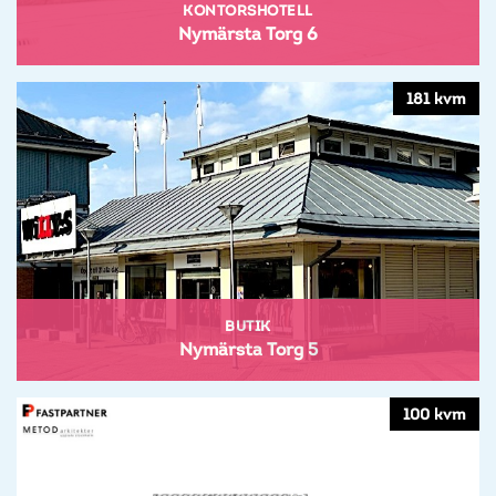
KONTORSHOTELL
Nymärsta Torg 6
181 kvm
BUTIK
Nymärsta Torg 5
100 kvm