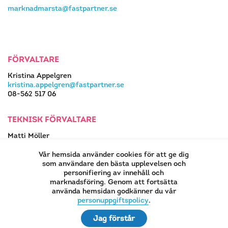
marknadmarsta@fastpartner.se
FÖRVALTARE
Kristina Appelgren
kristina.appelgren@fastpartner.se
08-562 517 06
TEKNISK FÖRVALTARE
Matti Möller
08-562 517 13
matti.moller@fastpartner.se
Vår hemsida använder cookies för att ge dig
som användare den bästa upplevelsen och
personifiering av innehåll och
marknadsföring. Genom att fortsätta
använda hemsidan godkänner du vår
EN DEL AV
personuppgiftspolicy
.
Jag förstår