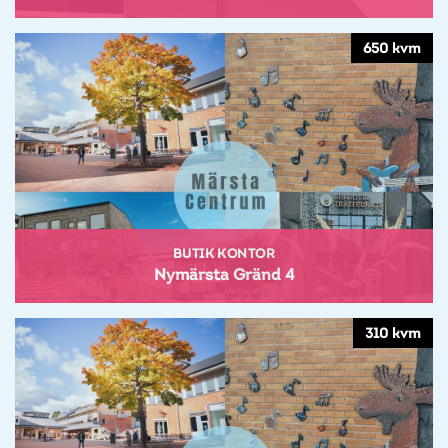
650 kvm
BUTIK KONTOR
Nymärsta Gränd 4
310 kvm