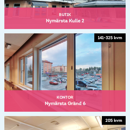
BUTIK
Nymärsta Kulle 2
141-325 kvm
KONTOR
Nymärsta Gränd 6
205 kvm