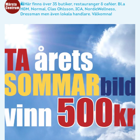
🛍️Här finns över 35 butiker, restauranger & caféer. Bl.a
H&M, Normal, Clas Ohlsson, ICA, NordicWellness,
Dressman men även lokala handlare. Välkomna!