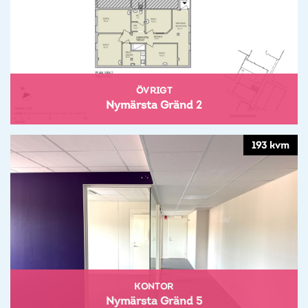
ÖVRIGT
Nymärsta Gränd 2
193 kvm
KONTOR
Nymärsta Gränd 5