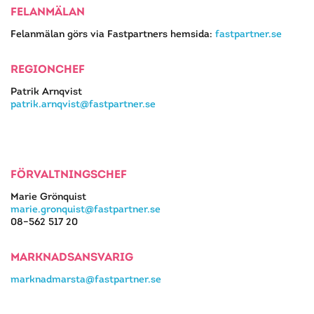
FELANMÄLAN
Felanmälan görs via Fastpartners hemsida:
fastpartner.se
REGIONCHEF
Patrik Arnqvist
patrik.arnqvist@fastpartner.se
FÖRVALTNINGSCHEF
Marie Grönquist
marie.gronquist@fastpartner.se
08–562 517 20
MARKNADSANSVARIG
marknadmarsta@fastpartner.se