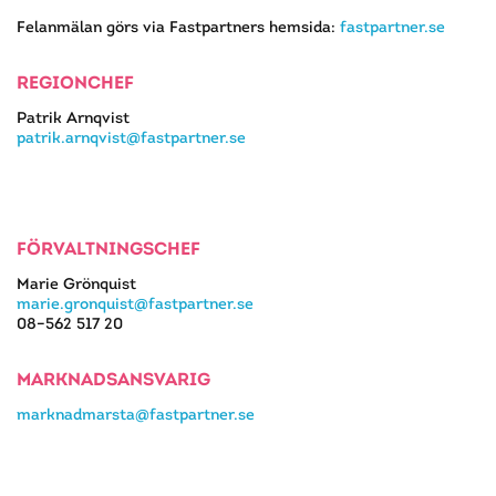
Felanmälan görs via Fastpartners hemsida:
fastpartner.se
REGIONCHEF
Patrik Arnqvist
patrik.arnqvist@fastpartner.se
FÖRVALTNINGSCHEF
Marie Grönquist
marie.gronquist@fastpartner.se
08–562 517 20
MARKNADSANSVARIG
marknadmarsta@fastpartner.se