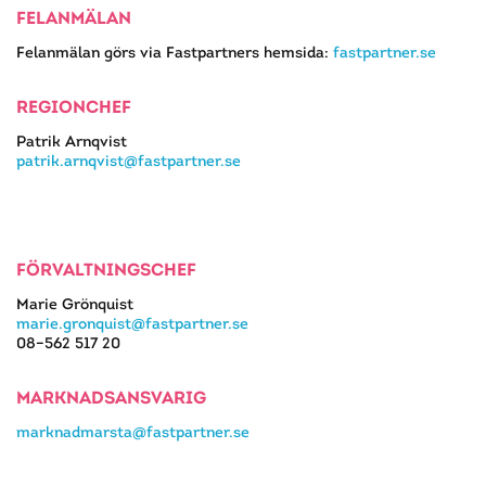
FELANMÄLAN
Felanmälan görs via Fastpartners hemsida:
fastpartner.se
REGIONCHEF
Patrik Arnqvist
patrik.arnqvist@fastpartner.se
FÖRVALTNINGSCHEF
Marie Grönquist
marie.gronquist@fastpartner.se
08–562 517 20
MARKNADSANSVARIG
marknadmarsta@fastpartner.se