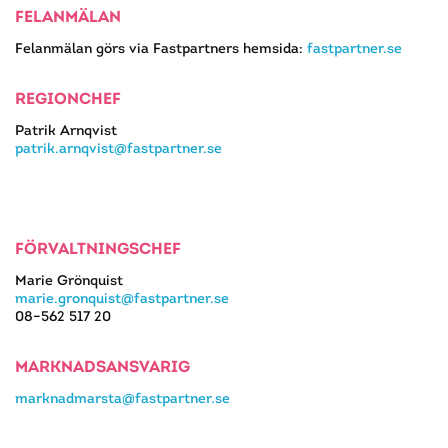
FELANMÄLAN
Felanmälan görs via Fastpartners hemsida:
fastpartner.se
REGIONCHEF
Patrik Arnqvist
patrik.arnqvist@fastpartner.se
FÖRVALTNINGSCHEF
Marie Grönquist
marie.gronquist@fastpartner.se
08–562 517 20
MARKNADSANSVARIG
marknadmarsta@fastpartner.se