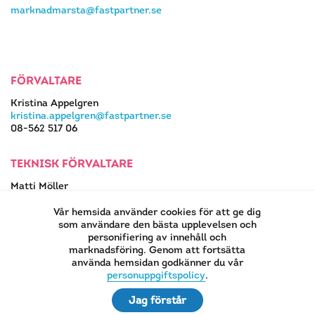
marknadmarsta@fastpartner.se
FÖRVALTARE
Kristina Appelgren
kristina.appelgren@fastpartner.se
08-562 517 06
TEKNISK FÖRVALTARE
Matti Möller
08-562 517 13
matti.moller@fastpartner.se
Vår hemsida använder cookies för att ge dig
som användare den bästa upplevelsen och
personifiering av innehåll och
marknadsföring. Genom att fortsätta
använda hemsidan godkänner du vår
EN DEL AV
personuppgiftspolicy
.
Jag förstår