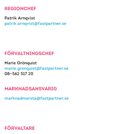
REGIONCHEF
Patrik Arnqvist
patrik.arnqvist@fastpartner.se
FÖRVALTNINGSCHEF
Marie Grönquist
marie.gronquist@fastpartner.se
08–562 517 20
MARKNADSANSVARIG
marknadmarsta@fastpartner.se
FÖRVALTARE