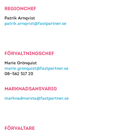
REGIONCHEF
Patrik Arnqvist
patrik.arnqvist@fastpartner.se
FÖRVALTNINGSCHEF
Marie Grönquist
marie.gronquist@fastpartner.se
08–562 517 20
MARKNADSANSVARIG
marknadmarsta@fastpartner.se
FÖRVALTARE