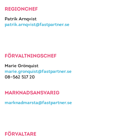
REGIONCHEF
Patrik Arnqvist
patrik.arnqvist@fastpartner.se
FÖRVALTNINGSCHEF
Marie Grönquist
marie.gronquist@fastpartner.se
08–562 517 20
MARKNADSANSVARIG
marknadmarsta@fastpartner.se
FÖRVALTARE