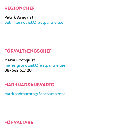
REGIONCHEF
Patrik Arnqvist
patrik.arnqvist@fastpartner.se
FÖRVALTNINGSCHEF
Marie Grönquist
marie.gronquist@fastpartner.se
08–562 517 20
MARKNADSANSVARIG
marknadmarsta@fastpartner.se
FÖRVALTARE