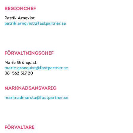
REGIONCHEF
Patrik Arnqvist
patrik.arnqvist@fastpartner.se
FÖRVALTNINGSCHEF
Marie Grönquist
marie.gronquist@fastpartner.se
08–562 517 20
MARKNADSANSVARIG
marknadmarsta@fastpartner.se
FÖRVALTARE